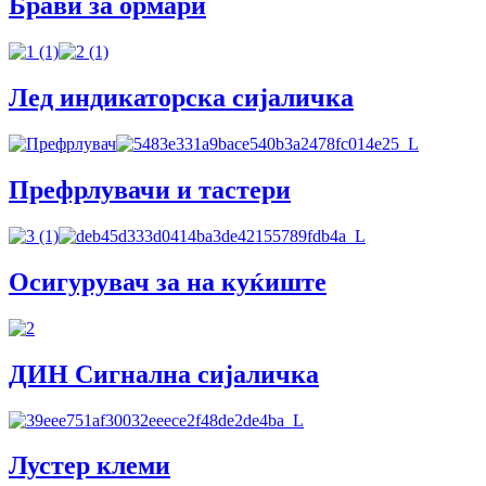
Брави за ормари
Лед индикаторска сијаличка
Префрлувачи и тастери
Осигурувач за на куќиште
ДИН Сигнална сијаличка
Лустер клеми