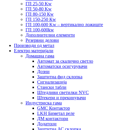
ГП 25-50 Kw
ГП 50-80 Kw
ГП 80-150 Кw
ГП 150-250 Кw
ГП 100-600 Kw – вертикално ложиште
ГП 100-600kw
Дополнителни елементи
Резервни делови
Производи од метал
Електро материјали
Домашна гама
Автомат за скалично светло
Автоматски осигурувачи
Дозни
Заштитна фид склопка
Сигнализација
Стански табли
Штедливи светилки NVC
Штекери и прекинувачи
Индустриска гама
GMC Контактор
LKH Биметал реле
ДМ контактори
Додатоци
Заштитна АС склопка