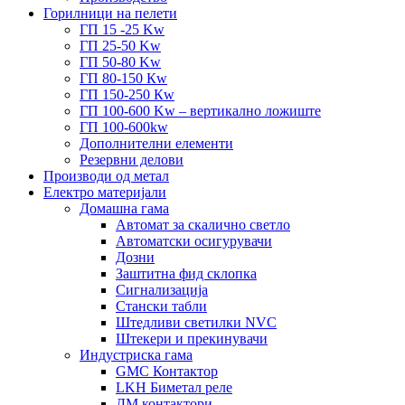
Горилници на пелети
ГП 15 -25 Kw
ГП 25-50 Kw
ГП 50-80 Kw
ГП 80-150 Кw
ГП 150-250 Кw
ГП 100-600 Kw – вертикално ложиште
ГП 100-600kw
Дополнителни елементи
Резервни делови
Производи од метал
Електро материјали
Домашна гама
Автомат за скалично светло
Автоматски осигурувачи
Дозни
Заштитна фид склопка
Сигнализација
Стански табли
Штедливи светилки NVC
Штекери и прекинувачи
Индустриска гама
GMC Контактор
LKH Биметал реле
ДМ контактори