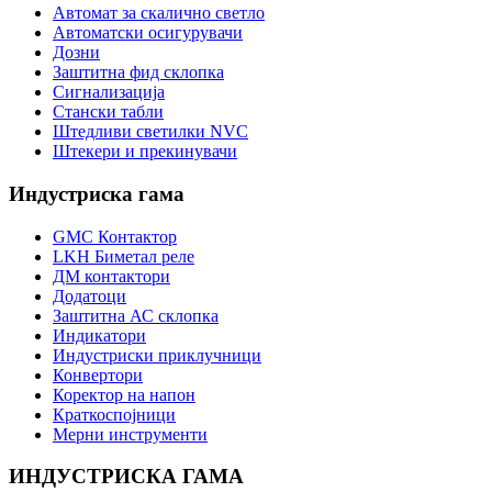
Автомат за скалично светло
Автоматски осигурувачи
Дозни
Заштитна фид склопка
Сигнализација
Стански табли
Штедливи светилки NVC
Штекери и прекинувачи
Индустриска гама
GMC Контактор
LKH Биметал реле
ДМ контактори
Додатоци
Заштитна АС склопка
Индикатори
Индустриски приклучници
Конвертори
Коректор на напон
Краткоспојници
Мерни инструменти
ИНДУСТРИСКА ГАМА