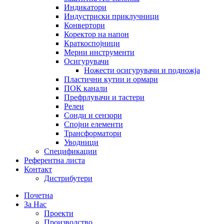
Индикатори
Индустриски приклучници
Конвертори
Коректор на напон
Краткоспојници
Мерни инструменти
Осигурувачи
Ножести осигурувачи и подножја
Пластични кутии и ормари
ПОК канали
Префрлувачи и тастери
Релеи
Сонди и сензори
Спојни елементи
Трансформатори
Уводници
Спецификации
Референтна листа
Контакт
Дистрибутери
Почетна
За Нас
Проекти
Производство