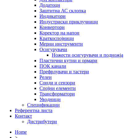
Додатоци
Заштитна АС склопка
Индикатори
Индустриски приклучници
Конвертори
Коректор на напон
Краткоспојници
Мерни инструменти
Осигурувачи
Ножести осигурувачи и подножја
Пластични кутии и ормари
ПОК канали
Префрлувачи и тастери
Релеи
Сонди и сензори
Спојни елементи
Трансформатори
Уводници
Спецификации
Референтна листа
Контакт
Дистрибутери
Home
>