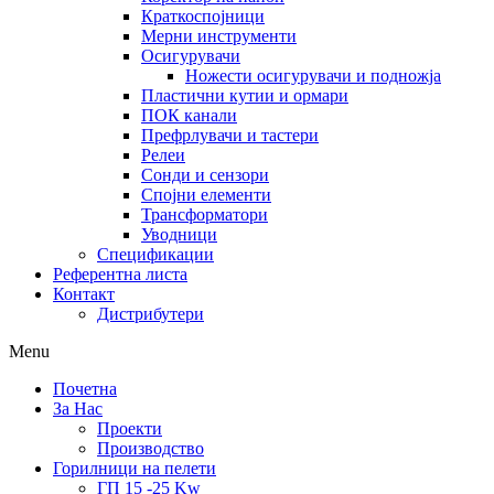
Краткоспојници
Мерни инструменти
Осигурувачи
Ножести осигурувачи и подножја
Пластични кутии и ормари
ПОК канали
Префрлувачи и тастери
Релеи
Сонди и сензори
Спојни елементи
Трансформатори
Уводници
Спецификации
Референтна листа
Контакт
Дистрибутери
Menu
Почетна
За Нас
Проекти
Производство
Горилници на пелети
ГП 15 -25 Kw