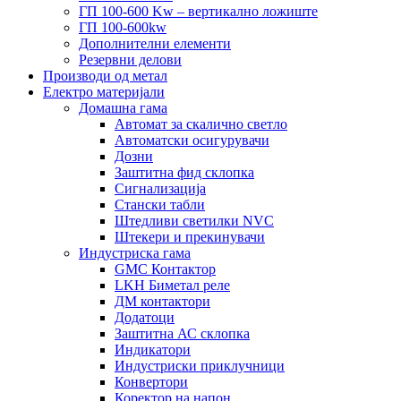
ГП 100-600 Kw – вертикално ложиште
ГП 100-600kw
Дополнителни елементи
Резервни делови
Производи од метал
Електро материјали
Домашна гама
Автомат за скалично светло
Автоматски осигурувачи
Дозни
Заштитна фид склопка
Сигнализација
Стански табли
Штедливи светилки NVC
Штекери и прекинувачи
Индустриска гама
GMC Контактор
LKH Биметал реле
ДМ контактори
Додатоци
Заштитна АС склопка
Индикатори
Индустриски приклучници
Конвертори
Коректор на напон