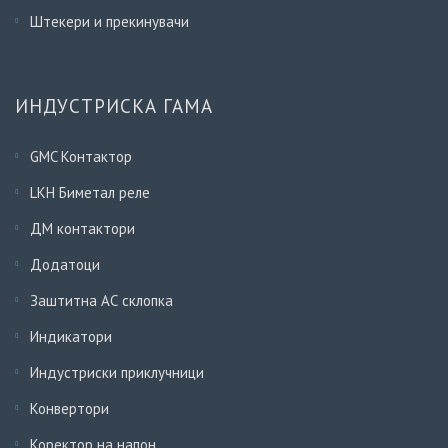
Штекери и прекинувачи
ИНДУСТРИСКА ГАМА
GMC Контактор
LKH Биметал реле
ДМ контактори
Додатоци
Заштитна АС склопка
Индикатори
Индустриски приклучници
Конвертори
Коректор на напон