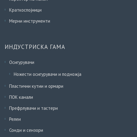
Краткоспојници
Мерни инструменти
ИНДУСТРИСКА ГАМА
Осигурувачи
Ножести осигурувачи и подножја
Пластични кутии и ормари
ПОК канали
Префрлувачи и тастери
Релеи
Сонди и сензори