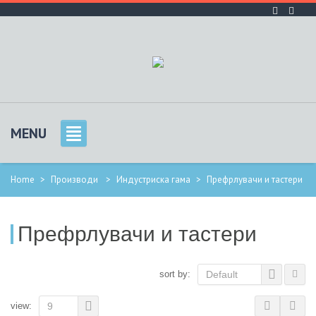
MENU
Home
>
Производи
>
Индустриска гама
>
Префрлувачи и тастери
Префрлувачи и тастери
sort by:
Default
view:
9