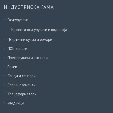
ИНДУСТРИСКА ГАМА
Осигурувачи
Ножести осигурувачи и подножја
Пластични кутии и ормари
ПОК канали
Префрлувачи и тастери
Релеи
Сонди и сензори
Спојни елементи
Трансформатори
Уводници