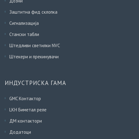
Дозни
Заштитна фид склопка
Сигнализација
Стански табли
Штедливи светилки NVC
Штекери и прекинувачи
ИНДУСТРИСКА ГАМА
GMC Контактор
LKH Биметал реле
ДМ контактори
Додатоци