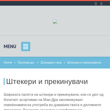
MENU
Home
>
Производи
>
Домашна гама
>
Штекери и прекинувачи
Штекери и прекинувачи
Широката палета на штекери и прекинувачи, кои се дел од
богатиот асортиман на Ман-Дра овозможуваат
повеќенаменска употреба во домаќинствата и деловните
простории. Високиот квалитет и перформанси