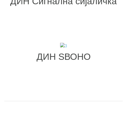
ДИН Сигнална сијаличка
ДИН ЅВОНО