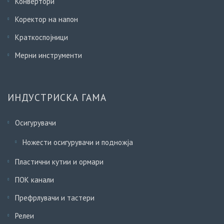
Конвертори
Коректор на напон
Краткоспојници
Мерни инструменти
ИНДУСТРИСКА ГАМА
Осигурувачи
Ножести осигурувачи и подножја
Пластични кутии и ормари
ПОК канали
Префрлувачи и тастери
Релеи