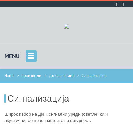
MENU
Home
>
Производи
>
Домашна гама
>
Сигнализација
Сигнализација
Широк избор на ДИН сигнални уреди (светлечки и
акустични) со врвен квалитет и сигурност.