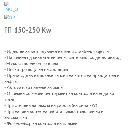
ГП 150-250 Кw
• Идеален за затоплување на мали станбени објекти
• Направен од квалитетен инокс материјал со дебелина од
3-4мм. Отпорен од топлина
• Ниски трошоци на инсталација
• Прилагодлив на повеќе типови на котли на дрва, јаглен и
нафта
• Автоматско палење за 3мин.
• Опремен со мерен инструмент за контрола на вода во
котел
• Три степени на режим на работа (на сила kW)
• Три начини во тек на работа: самостојно, рачно и
автоматски
• Фото-сензор за контрола на пламен