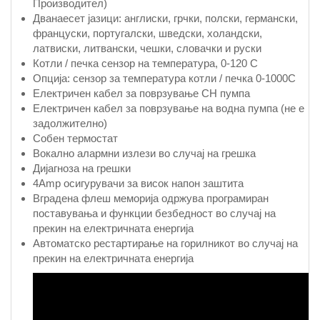
Производител)
Дванаесет јазици: англиски, грчки, полски, германски,
француски, португалски, шведски, холандски,
латвиски, литвански, чешки, словачки и руски
Котли / печка сензор на температура, 0-120 C
Опција: сензор за температура котли / печка 0-1000С
Електричен кабел за поврзување CH пумпа
Електричен кабел за поврзување на водна пумпа (не е
задолжително)
Собен термостат
Вокално алармни излези во случај на грешка
Дијагноза на грешки
4Amp осигурувачи за висок напон заштита
Вградена флеш меморија одржува програмиран
поставувања и функции безбедност во случај на
прекин на електричната енергија
Автоматско рестартирање на горилникот во случај на
прекин на електричната енергија