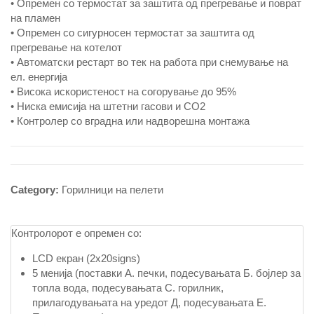
• Опремен со термостат за заштита од прегревање и поврат
на пламен
• Опремен со сигурносен термостат за заштита од
прегревање на котелот
• Автоматски рестарт во тек на работа при снемување на
ел. енергија
• Висока искористеност на согорување до 95%
• Ниска емисија на штетни гасови и CO2
• Контролер со вградна или надворешна монтажа
Category:
Горилници на пелети
Контролорот е опремен со:
LCD екран (2x20signs)
5 менија (поставки А. печки, подесувањата Б. бојлер за
топла вода, подесувањата C. горилник,
прилагодувањата на уредот Д, подесувањата Е.