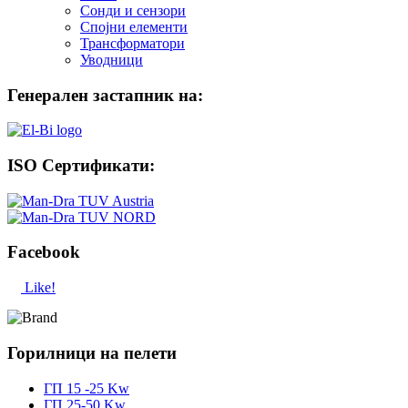
Сонди и сензори
Спојни елементи
Трансформатори
Уводници
Генерален застапник на:
ISO Сертификати:
Facebook
Like!
Горилници на пелети
ГП 15 -25 Kw
ГП 25-50 Kw