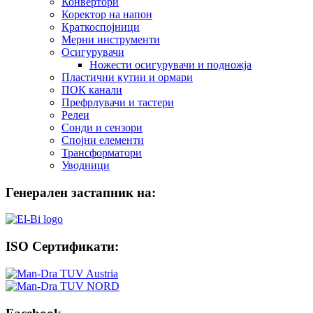
Конвертори
Коректор на напон
Краткоспојници
Мерни инструменти
Осигурувачи
Ножести осигурувачи и подножја
Пластични кутии и ормари
ПОК канали
Префрлувачи и тастери
Релеи
Сонди и сензори
Спојни елементи
Трансформатори
Уводници
Генерален застапник на:
ISO Сертификати: