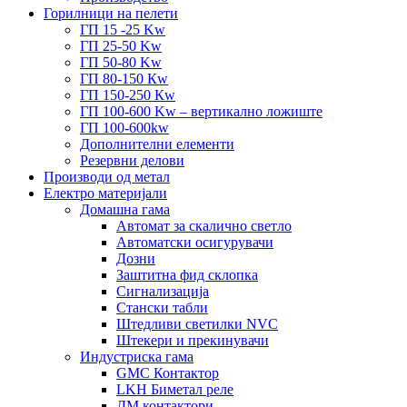
Горилници на пелети
ГП 15 -25 Kw
ГП 25-50 Kw
ГП 50-80 Kw
ГП 80-150 Кw
ГП 150-250 Кw
ГП 100-600 Kw – вертикално ложиште
ГП 100-600kw
Дополнителни елементи
Резервни делови
Производи од метал
Електро материјали
Домашна гама
Автомат за скалично светло
Автоматски осигурувачи
Дозни
Заштитна фид склопка
Сигнализација
Стански табли
Штедливи светилки NVC
Штекери и прекинувачи
Индустриска гама
GMC Контактор
LKH Биметал реле
ДМ контактори