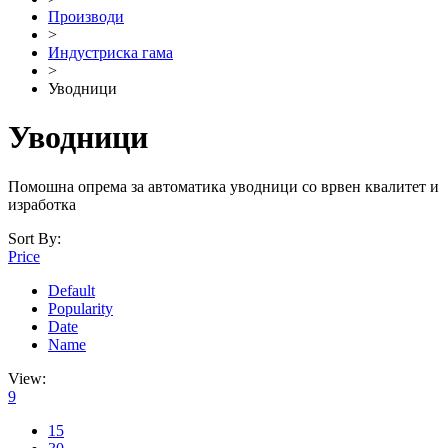
Производи
>
Индустриска гама
>
Уводници
Уводници
Помошна опрема за автоматика уводници со врвен квалитет и
изработка
Sort By:
Price
Default
Popularity
Date
Name
View:
9
15