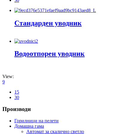
30
Стандарден уводник
Водоотпорен уводник
View:
9
15
30
Производи
Горилници на пелети
Домашна гама
Автомат за скалично светло