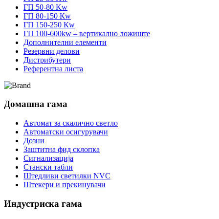
ГП 50-80 Kw
ГП 80-150 Кw
ГП 150-250 Кw
ГП 100-600kw – вертикално ложиште
Дополнителни елементи
Резервни делови
Дистрибутери
Референтна листа
Домашна гама
Автомат за скалично светло
Автоматски осигурувачи
Дозни
Заштитна фид склопка
Сигнализација
Стански табли
Штедливи светилки NVC
Штекери и прекинувачи
Индустриска гама