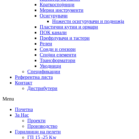
Краткоспојници
Мерни инструменти
Осигурувачи
Ножести осигурувачи и подножја
Пластични кутии и ормари
ПОК канали
Префрлувачи и тастери
Релеи
Сонди и сензори
Спојни елементи
Трансформатори
Уводници
Спецификации
Референтна листа
Контакт
Дистрибутери
Menu
Почетна
За Нас
Проекти
Производство
Горилници на пелети
ГП 15 -25 Kw