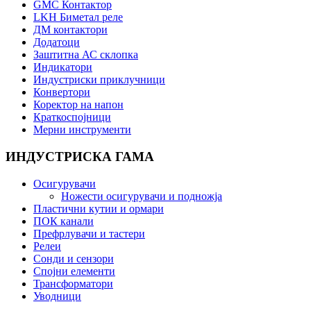
GMC Контактор
LKH Биметал реле
ДМ контактори
Додатоци
Заштитна АС склопка
Индикатори
Индустриски приклучници
Конвертори
Коректор на напон
Краткоспојници
Мерни инструменти
ИНДУСТРИСКА ГАМА
Осигурувачи
Ножести осигурувачи и подножја
Пластични кутии и ормари
ПОК канали
Префрлувачи и тастери
Релеи
Сонди и сензори
Спојни елементи
Трансформатори
Уводници