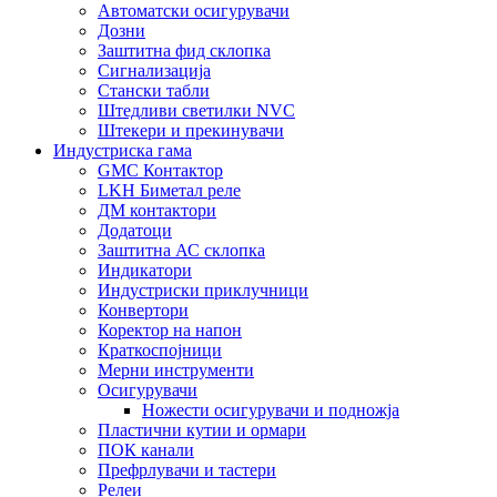
Автоматски осигурувачи
Дозни
Заштитна фид склопка
Сигнализација
Стански табли
Штедливи светилки NVC
Штекери и прекинувачи
Индустриска гама
GMC Контактор
LKH Биметал реле
ДМ контактори
Додатоци
Заштитна АС склопка
Индикатори
Индустриски приклучници
Конвертори
Коректор на напон
Краткоспојници
Мерни инструменти
Осигурувачи
Ножести осигурувачи и подножја
Пластични кутии и ормари
ПОК канали
Префрлувачи и тастери
Релеи