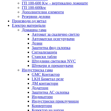
ГП 100-600 Kw – вертикално ложиште
ГП 100-600kw
Дополнителни елементи
Резервни делови
Производи од метал
Електро материјали
Домашна гама
Автомат за скалично светло
Автоматски осигурувачи
Дозни
Заштитна фид склопка
Сигнализација
Стански табли
Штедливи светилки NVC
Штекери и прекинувачи
Индустриска гама
GMC Контактор
LKH Биметал реле
ДМ контактори
Додатоци
Заштитна АС склопка
Индикатори
Индустриски приклучници
Конвертори
Коректор на напон