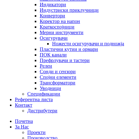
Индикатори
Индустриски приклучници
Конвертори
Коректор на напон
Краткоспојници
Мерни инструменти
Осигурувачи
Ножести осигурувачи и подножја
Пластични кутии и ормари
ПОК канали
Префрлувачи и тастери
Релеи
Сонди и сензори
Спојни елементи
Трансформатори
Уводници
Спецификации
Референтна листа
Контакт
Дистрибутери
Почетна
За Нас
Проекти
Производство