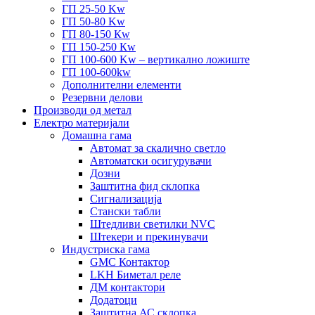
ГП 25-50 Kw
ГП 50-80 Kw
ГП 80-150 Кw
ГП 150-250 Кw
ГП 100-600 Kw – вертикално ложиште
ГП 100-600kw
Дополнителни елементи
Резервни делови
Производи од метал
Електро материјали
Домашна гама
Автомат за скалично светло
Автоматски осигурувачи
Дозни
Заштитна фид склопка
Сигнализација
Стански табли
Штедливи светилки NVC
Штекери и прекинувачи
Индустриска гама
GMC Контактор
LKH Биметал реле
ДМ контактори
Додатоци
Заштитна АС склопка