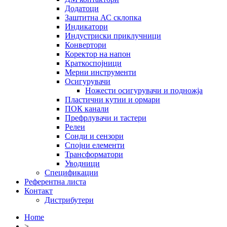
Додатоци
Заштитна АС склопка
Индикатори
Индустриски приклучници
Конвертори
Коректор на напон
Краткоспојници
Мерни инструменти
Осигурувачи
Ножести осигурувачи и подножја
Пластични кутии и ормари
ПОК канали
Префрлувачи и тастери
Релеи
Сонди и сензори
Спојни елементи
Трансформатори
Уводници
Спецификации
Референтна листа
Контакт
Дистрибутери
Home
>