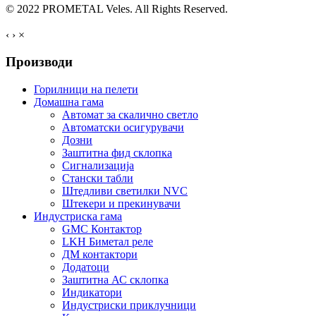
© 2022 PROMETAL Veles. All Rights Reserved.
‹
›
×
Производи
Горилници на пелети
Домашна гама
Автомат за скалично светло
Автоматски осигурувачи
Дозни
Заштитна фид склопка
Сигнализација
Стански табли
Штедливи светилки NVC
Штекери и прекинувачи
Индустриска гама
GMC Контактор
LKH Биметал реле
ДМ контактори
Додатоци
Заштитна АС склопка
Индикатори
Индустриски приклучници